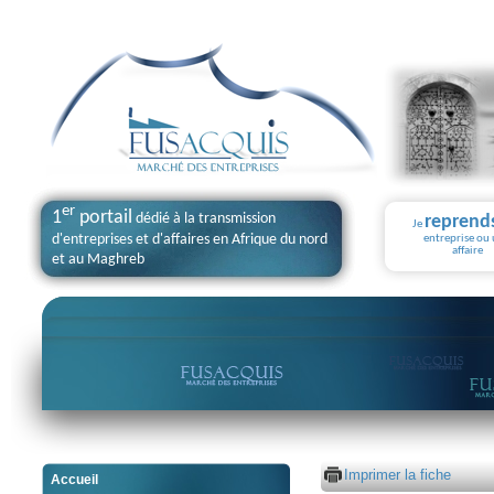
er
1
portail
dédié à la transmission
reprend
Je
d'entreprises et d'affaires en Afrique du nord
entreprise ou
affaire
et au Maghreb
Imprimer la fiche
Accueil